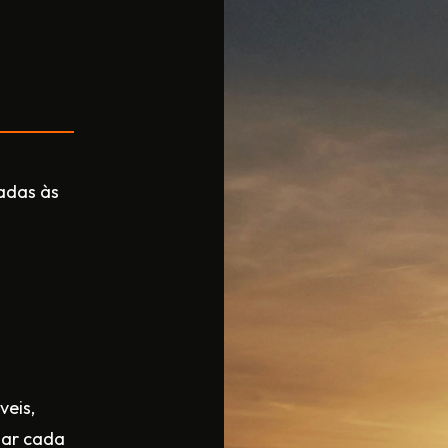
hadas às
veis,
zar cada