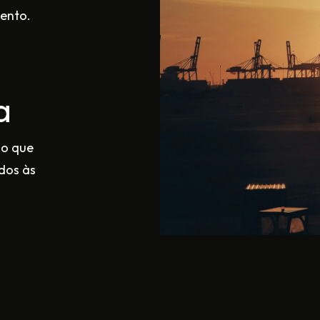
ento.
a
do que
dos às