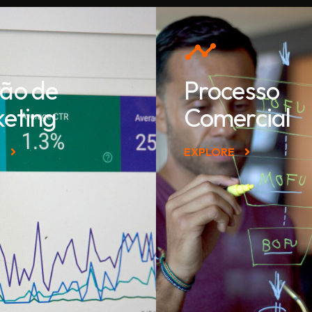
ão de
Processo
eting
Comercial
E
EXPLORE