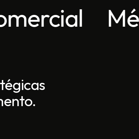
l
Métricas
atégicas
mento.