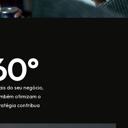
60°
ais do seu negócio,
também otimizam o
ratégia contribua